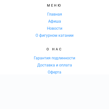
МЕНЮ
Главная
Афиша
Новости
О фигурном катании
О НАС
Гарантия подлинности
Доставка и оплата
Оферта
Контакты
КОНТАКТЫ
КОЛ-ВО БИЛЕТОВ:
ШТ
СУММА:
₽
8 (800) 77-77-036
|
от
₽
ОТКРЫТЬ
СЕКТОР