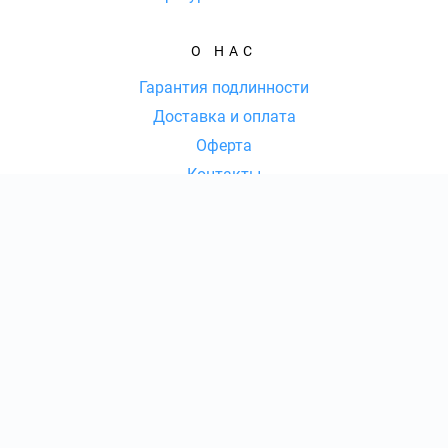
О НАС
Гарантия подлинности
Доставка и оплата
Оферта
Контакты
КОНТАКТЫ
8 (800) 77-77-036
|
КОЛ-ВО БИЛЕТОВ:
ШТ
СУММА:
₽
от
₽
ОТКРЫТЬ
СЕКТОР
Ежедневно с 09:00 до 20:00 Мск
Оформить заказ
info@fs-tickets.com
Консьерж-сервис по оказанию услуг по подбору, бронированию