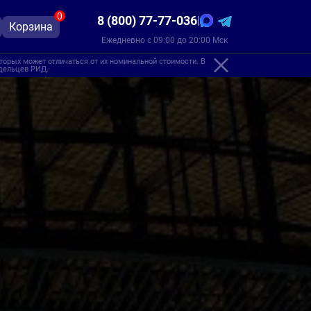
0
8 (800) 77-77-036
|
Корзина
Ежедневно с 09:00 до 20:00 Мск
торых может отличаться от их номинальной стоимости. В
адельцев РИД.