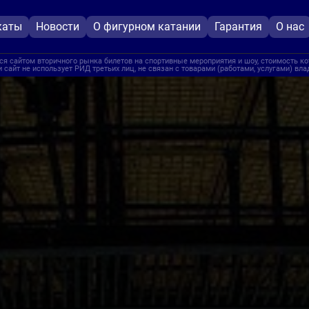
каты
Новости
О фигурном катании
Гарантия
О нас
я сайтом вторичного рынка билетов на спортивные мероприятия и шоу, стоимость ко
 сайт не использует РИД третьих лиц, не связан с товарами (работами, услугами) вл