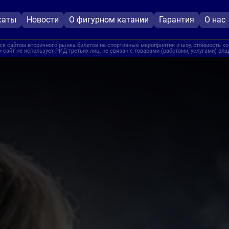
каты
Новости
О фигурном катании
Гарантия
О нас
я сайтом вторичного рынка билетов на спортивные мероприятия и шоу, стоимость ко
 сайт не использует РИД третьих лиц, не связан с товарами (работами, услугами) вл