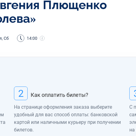
Евгения Плющенко
олева»
я, Сб
14:00
2
Как оплатить билеты?
На странице оформления заказа выберите
С 
ем
удобный для вас способ оплаты: банковской
са
ста
картой или наличными курьеру при получении
эл
билетов.
на