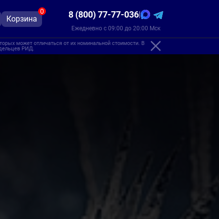
0
8 (800) 77-77-036
|
Корзина
Ежедневно с 09:00 до 20:00 Мск
торых может отличаться от их номинальной стоимости. В
адельцев РИД.