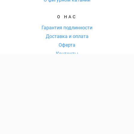
О НАС
Гарантия подлинности
Доставка и оплата
Оферта
Контакты
КОНТАКТЫ
8 (800) 77-77-036
|
КОЛ-ВО БИЛЕТОВ:
ШТ
СУММА:
₽
от
₽
ОТКРЫТЬ
СЕКТОР
Ежедневно с 09:00 до 20:00 Мск
Оформить заказ
info@fs-tickets.com
Консьерж-сервис по оказанию услуг по подбору, бронированию