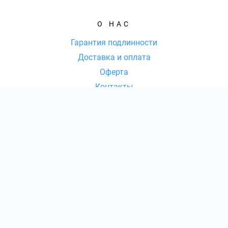
О НАС
Гарантия подлинности
Доставка и оплата
Оферта
Контакты
КОНТАКТЫ
8 (800) 77-77-036
|
КОЛ-ВО БИЛЕТОВ:
ШТ
СУММА:
₽
от
₽
ОТКРЫТЬ
СЕКТОР
Ежедневно с 09:00 до 20:00 Мск
Оформить заказ
info@fs-tickets.com
Консьерж-сервис по оказанию услуг по подбору, бронированию