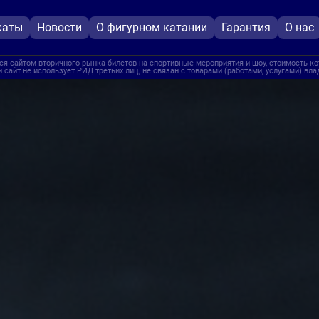
каты
Новости
О фигурном катании
Гарантия
О нас
я сайтом вторичного рынка билетов на спортивные мероприятия и шоу, стоимость ко
 сайт не использует РИД третьих лиц, не связан с товарами (работами, услугами) вл