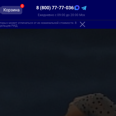
0
8 (800) 77-77-036
|
Корзина
Ежедневно с 09:00 до 20:00 Мск
торых может отличаться от их номинальной стоимости. В
адельцев РИД.